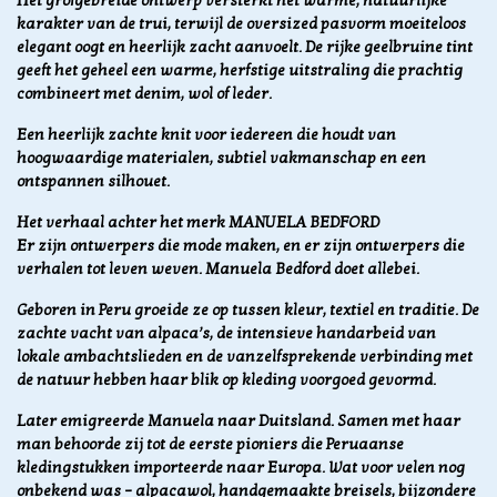
Het grofgebreide ontwerp versterkt het warme, natuurlijke
karakter van de trui, terwijl de oversized pasvorm moeiteloos
elegant oogt en heerlijk zacht aanvoelt. De rijke geelbruine tint
geeft het geheel een warme, herfstige uitstraling die prachtig
combineert met denim, wol of leder.
Een heerlijk zachte knit voor iedereen die houdt van
hoogwaardige materialen, subtiel vakmanschap en een
ontspannen silhouet.
Het verhaal achter het merk MANUELA BEDFORD
Er zijn ontwerpers die mode maken, en er zijn ontwerpers die
verhalen tot leven weven.
Manuela Bedford doet allebei.
Geboren in Peru groeide ze op tussen kleur, textiel en traditie. De
zachte vacht van alpaca’s, de intensieve handarbeid van
lokale ambachtslieden en de vanzelfsprekende verbinding met
de natuur hebben haar blik op kleding voorgoed gevormd.
Later emigreerde Manuela naar Duitsland. Samen met haar
man behoorde zij tot de eerste pioniers die Peruaanse
kledingstukken importeerde naar Europa. Wat voor velen nog
onbekend was – alpacawol, handgemaakte breisels, bijzondere