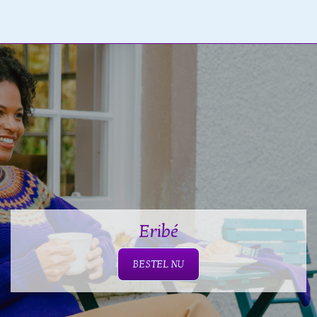
Eribé
BESTEL NU