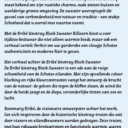
staat bekend om zijn rustieke charme, oude stenen huizen en
weelderige groene omgeving. De sweater weerspiegelt dit
gevoel van verbondenheid met natuur en traditie – een stukje
Schotland dat u overal mee naartoe neemt.
Met de Eribé Westray Block Sweater Killearn kiest u voor
tijdloze knitwear die niet alleen warmte biedt, maar ook een
verhaal vertelt. Perfect om uw garderobe een vleugje Schotse
authenticiteit en moderne flair te geven.
Het verhaal achter de Eribé Westray Block Sweater
De Eribé Westray Block Sweater is een ode aan de ruige
schoonheid van de Schotse eilanden. Met zijn opvallende colour
blocking en rijke kleurcontrasten vangt het ontwerp de kracht
van de natuur: de golven die tegen de kliffen slaan, de wind die
door de heide jaagt en de diepe, veranderlijke tinten van zee en
lucht.
Rosemary Eribé, de visionaire ontwerpster achter het merk,
liet zich inspireren door de historische Westray-truien die ooit
door vissers en eilandbewoners werden gedragen. Deze truien,
met hun robuuste breipatronen en functionele warmte, waren