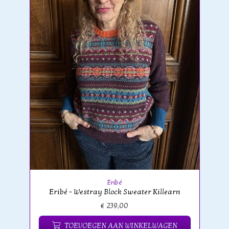
Eribé
Eribé - Westray Block Sweater Killearn
€ 239,00
TOEVOEGEN AAN WINKELWAGEN