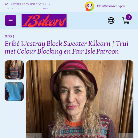
9.8
Gratis retourneren EU
Verzending binnen 24 uur
Grat
klantbeoordelingen
0
P4331
Eribé Westray Block Sweater Killearn | Trui
met Colour Blocking en Fair Isle Patroon