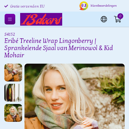
9.8
Gratis retourneren EU
Verzending binnen 24 uur
Grat
klantbeoordelingen
Gratis verzenden EU
0
S4152
Eribé Treeline Wrap Lingonberry |
Sprankelende Sjaal van Merinowol & Kid
Mohair