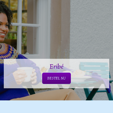
Eribé
BESTEL NU