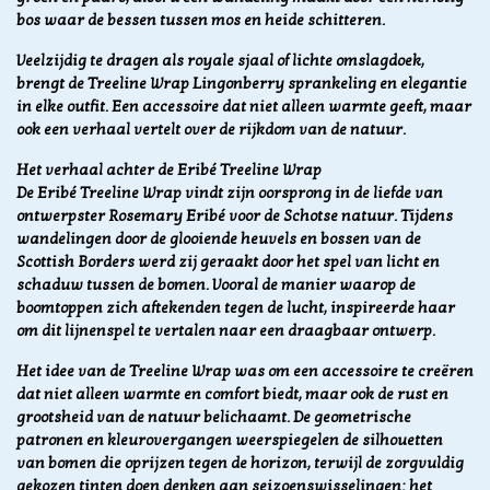
bos waar de bessen tussen mos en heide schitteren.
Veelzijdig te dragen als royale sjaal of lichte omslagdoek,
brengt de Treeline Wrap Lingonberry sprankeling en elegantie
in elke outfit. Een accessoire dat niet alleen warmte geeft, maar
ook een verhaal vertelt over de rijkdom van de natuur.
Het verhaal achter de Eribé Treeline Wrap
De Eribé Treeline Wrap vindt zijn oorsprong in de liefde van
ontwerpster Rosemary Eribé voor de Schotse natuur. Tijdens
wandelingen door de glooiende heuvels en bossen van de
Scottish Borders werd zij geraakt door het spel van licht en
schaduw tussen de bomen. Vooral de manier waarop de
boomtoppen zich aftekenden tegen de lucht, inspireerde haar
om dit lijnenspel te vertalen naar een draagbaar ontwerp.
Het idee van de Treeline Wrap was om een accessoire te creëren
dat niet alleen warmte en comfort biedt, maar ook de rust en
grootsheid van de natuur belichaamt. De geometrische
patronen en kleurovergangen weerspiegelen de silhouetten
van bomen die oprijzen tegen de horizon, terwijl de zorgvuldig
gekozen tinten doen denken aan seizoenswisselingen: het