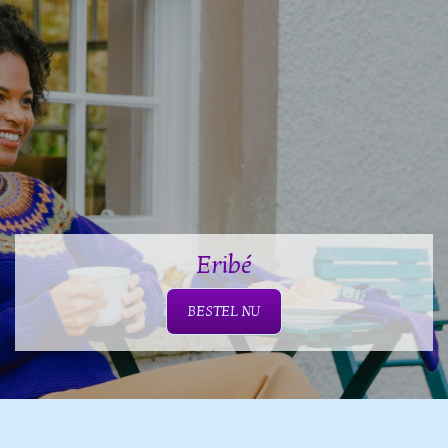
Eribé
BESTEL NU