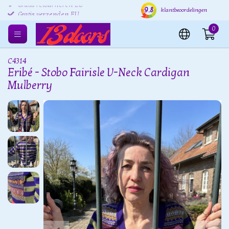
9.8
Gratis retourneren EU
Verzending binnen 24 uur
Grat
klantbeoordelingen
0
C4314
Eribé - Stobo Fairisle V-Neck Cardigan
Mulberry