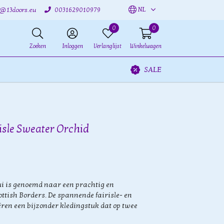
NL
o@13doors.eu
0031629010979
0
0
Zoeken
Inloggen
Verlanglijst
Winkelwagen
SALE
risle Sweater Orchid
ui is genoemd naar een prachtig en
ottish Borders. De spannende fairisle- en
ren een bijzonder kledingstuk dat op twee