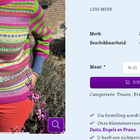
LEES MEER
Merk:
Beschikbaarheid:
Maat:
*
TOE
Categorieën:
Truien
,
Er
Uw bestelling wordt
Onze klantenservice 
Duits, Engels en Frans
U heeft een zichtper