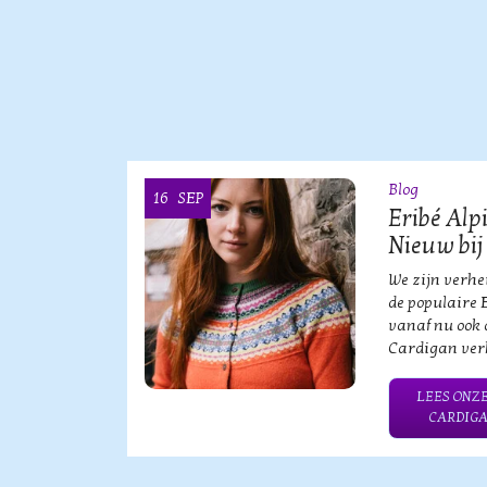
Blog
16
SEP
OOI
Eribé Alp
Nieuw bij
vische
We zijn verh
an?!
de populaire 
vanaf nu ook 
Cardigan verk
HE MERK
LEES ONZE
CARDIGA