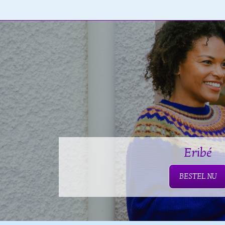
Eribé
BESTEL NU