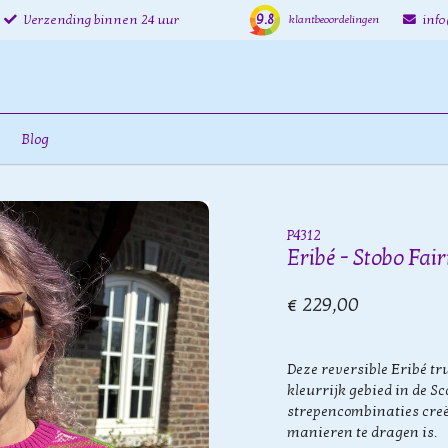
9.8
Verzending binnen 24 uur
inf
klantbeoordelingen
Blog
P4312
Eribé - Stobo Fai
€ 229,00
Deze reversible Eribé tr
kleurrijk gebied in de Sc
strepencombinaties creë
manieren te dragen is.