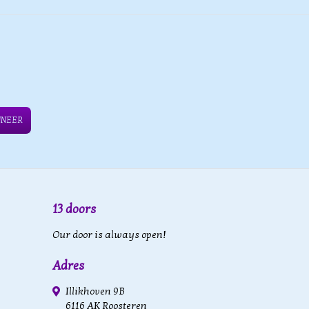
NNEER
13 doors
Our door is always open!
Adres
Illikhoven 9B
6116 AK Roosteren