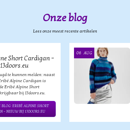
Onze blog
Lees onze meest recente artikelen
06
AUG
ine Short Cardigan –
 13doors.eu
eugd te kunnen melden: naast
Eribé Alpine Cardigan is
de Eribé Alpine Short
rijgbaar bij 13doors.eu.
 BLOG: ERIBÉ ALPINE SHORT
N – NIEUW BIJ 13DOORS.EU