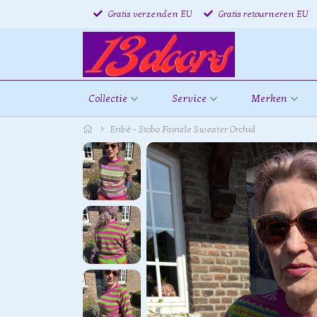
Gratis verzenden EU
Gratis retourneren EU
Collectie
Service
Merken
Eribé - Stobo Fairisle Sweater Orchid