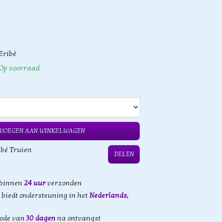
Eribé
Op voorraad
VOEGEN AAN WINKELWAGEN
ibé Truien
DELEN
 binnen
24 uur
verzonden
biedt ondersteuning in het
Nederlands,
iode van
30 dagen
na ontvangst