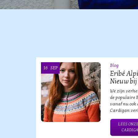
Blog
16
SEP
OOI
Eribé Alp
Nieuw bij
vische
We zijn verh
an?!
de populaire 
vanaf nu ook 
Cardigan verk
HE MERK
LEES ONZE
CARDIGA