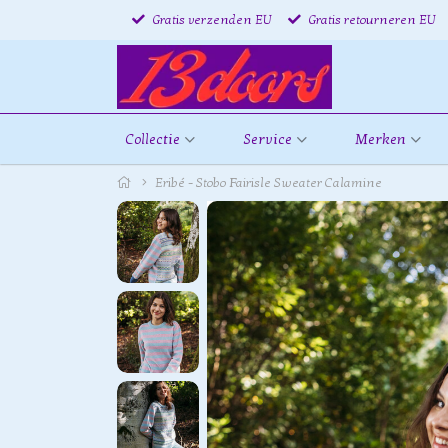
Gratis verzenden EU
Gratis retourneren EU
Collectie
Service
Merken
Eribé - Stobo Fairisle Sweater Calamine