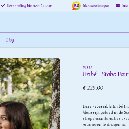
9.8
Verzending binnen 24 uur
inf
klantbeoordelingen
Blog
P4312
Eribé - Stobo Fai
€ 229,00
Deze reversible Eribé tr
kleurrijk gebied in de Sc
strepencombinaties creë
manieren te dragen is.