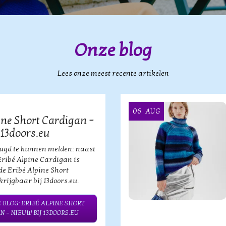
Onze blog
Lees onze meest recente artikelen
06
AUG
ine Short Cardigan –
 13doors.eu
eugd te kunnen melden: naast
Eribé Alpine Cardigan is
de Eribé Alpine Short
rijgbaar bij 13doors.eu.
 BLOG: ERIBÉ ALPINE SHORT
N – NIEUW BIJ 13DOORS.EU