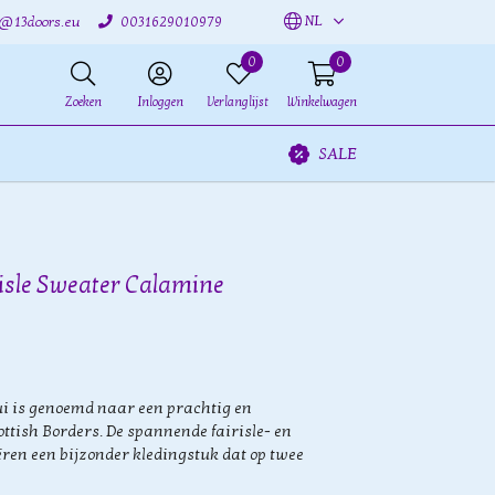
NL
o@13doors.eu
0031629010979
0
0
Zoeken
Inloggen
Verlanglijst
Winkelwagen
SALE
risle Sweater Calamine
ui is genoemd naar een prachtig en
ottish Borders. De spannende fairisle- en
ren een bijzonder kledingstuk dat op twee