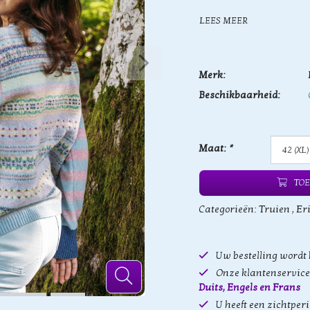
LEES MEER
Merk:
Beschikbaarheid:
Maat:
*
TOE
Categorieën:
Truien
,
Er
Uw bestelling wordt
Onze klantenservice 
Duits, Engels en Frans
U heeft een zichtper