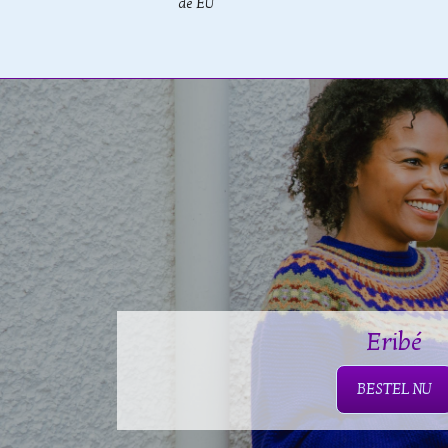
de EU
Eribé
BESTEL NU