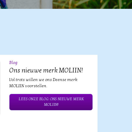
Blog
09
JUL
Ons nieuwe merk MOLIIN!
Vol trots willen we ons Deense merk
MOLIIN voorstellen.
LEES ONZE BLOG: ONS NIEUWE MERK
MOLIIN!