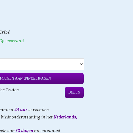
Eribé
Op voorraad
VOEGEN AAN WINKELWAGEN
ibé Truien
DELEN
 binnen
24 uur
verzonden
biedt ondersteuning in het
Nederlands,
iode van
30 dagen
na ontvangst