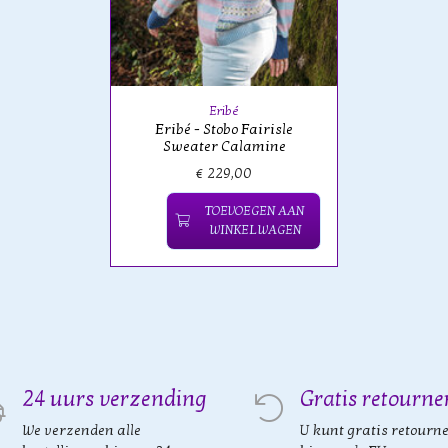
Eribé
Eribé - Stobo Fairisle
Sweater Calamine
€ 229,00
TOEVOEGEN AAN
WINKELWAGEN
24 uurs verzending
Gratis retourne
We verzenden alle
U kunt gratis retourn