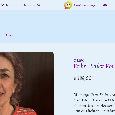
9.8
Verzending binnen 24 uur
inf
klantbeoordelingen
Blog
C4290
Eribé - Sailor R
€ 189,00
Dit magnifieke Eribé ves
Fair Isle patroon met kl
de manchetten. Het vest 
van een lichtgewicht bre