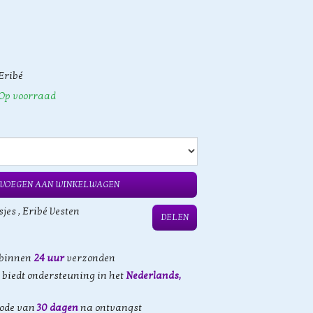
Eribé
Op voorraad
VOEGEN AAN WINKELWAGEN
sjes
,
Eribé Vesten
DELEN
 binnen
24 uur
verzonden
biedt ondersteuning in het
Nederlands,
iode van
30 dagen
na ontvangst