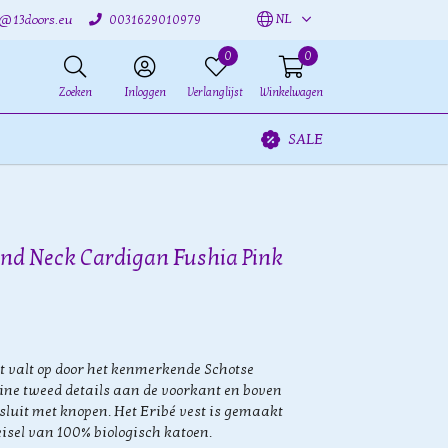
NL
o@13doors.eu
0031629010979
0
0
Zoeken
Inloggen
Verlanglijst
Winkelwagen
SALE
ound Neck Cardigan Fushia Pink
t valt op door het kenmerkende Schotse
eine tweed details aan de voorkant en boven
sluit met knopen. Het Eribé vest is gemaakt
isel van 100% biologisch katoen.