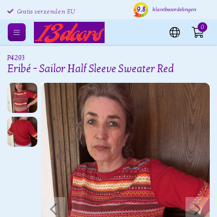
9.8
Gratis retourneren EU
Verzending binnen 24 uur
Grat
klantbeoordelingen
0
P4293
Eribé - Sailor Half Sleeve Sweater Red