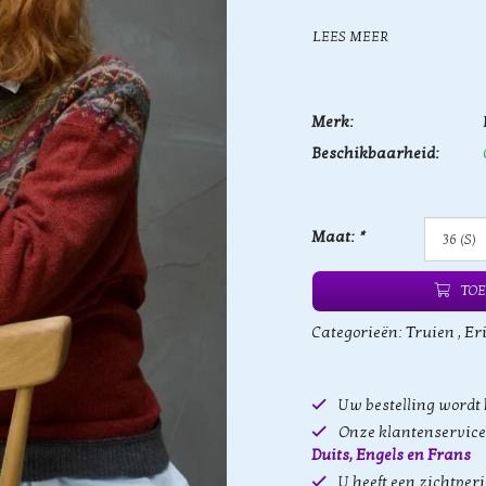
LEES MEER
Merk:
Beschikbaarheid:
Maat:
*
TOE
Categorieën:
Truien
,
Er
Uw bestelling wordt
Onze klantenservice 
Duits, Engels en Frans
U heeft een zichtper