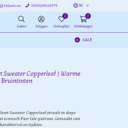
NL
o@13doors.eu
0031629010979
0
0
Zoeken
Inloggen
Verlanglijst
Winkelwagen
SALE
rt Sweater Copperleaf | Warme
n Bruintinten
hort Sweater Copperleaf straalt in diepe
et iconisch Fair Isle-patroon. Gemaakt van
araktervol en tijdloos.