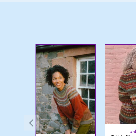
é
e Cardigan
leaf
Eri