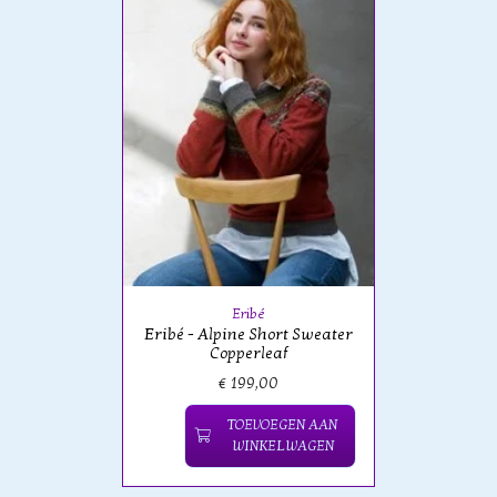
Eribé
Eribé - Alpine Short Sweater
Copperleaf
€ 199,00
TOEVOEGEN AAN
WINKELWAGEN