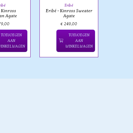
ribé
Eribé
- Kinross
Eribé - Kinross Sweater
an Agate
Agate
79,00
€ 249,00
€ 
TOEVOEGEN
TOEVOEGEN
AAN
AAN
WINKELWAGEN
WINKELWAGEN