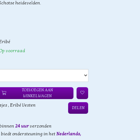
Schotse heidevelden.
Eribé
Op voorraad
TOEVOEGEN AAN
WINKELWAGEN
sjes
,
Eribé Vesten
DELEN
 binnen
24 uur
verzonden
biedt ondersteuning in het
Nederlands,