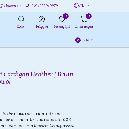
NL
o@13doors.eu
0031629010979
0
0
Zoeken
Inloggen
Verlanglijst
Winkelwagen
SALE
rt Cardigan Heather | Bruin
owol
n Eribé in warme bruintinten met
eurige accenten. Vervaardigd uit 100%
 met parelmoeren knopen. Geïnspireerd