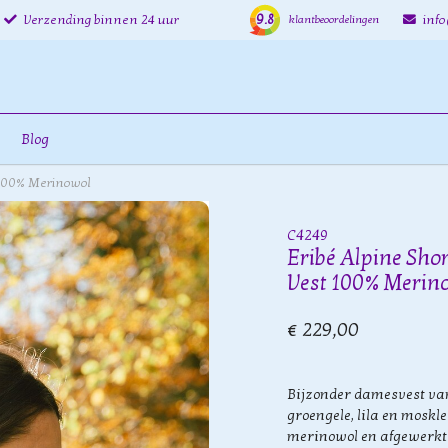
9.8
Verzending binnen 24 uur
inf
klantbeoordelingen
Blog
 100% Merinowol
C4249
Eribé Alpine Sho
Vest 100% Merin
€ 229,00
Bijzonder damesvest va
groengele, lila en moskl
merinowol en afgewerkt