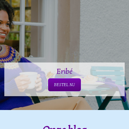
Eribé
BESTEL NU