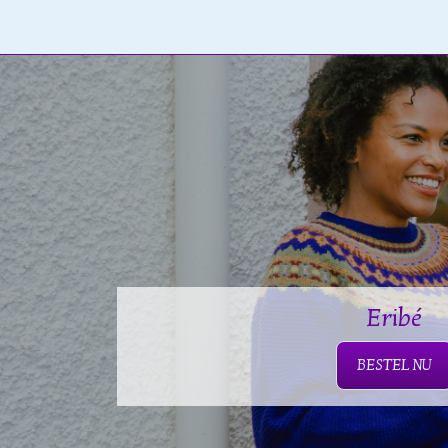
Eribé
BESTEL NU