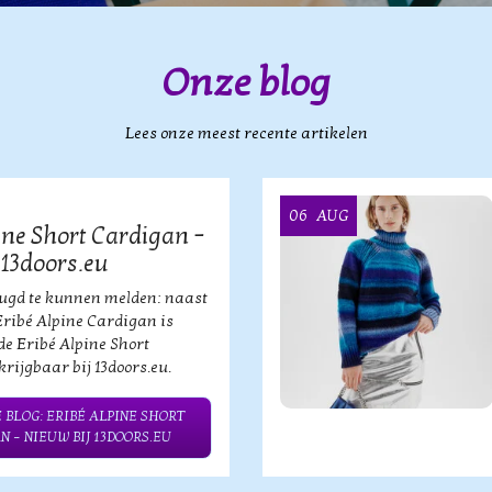
Onze blog
Lees onze meest recente artikelen
06
AUG
ine Short Cardigan –
 13doors.eu
eugd te kunnen melden: naast
Eribé Alpine Cardigan is
de Eribé Alpine Short
rijgbaar bij 13doors.eu.
 BLOG: ERIBÉ ALPINE SHORT
N – NIEUW BIJ 13DOORS.EU