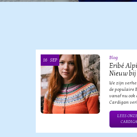
Blog
16
SEP
OOI
Eribé Alp
Nieuw bij
vische
We zijn verh
an?!
de populaire 
vanaf nu ook 
Cardigan verk
HE MERK
LEES ONZE
CARDIGA