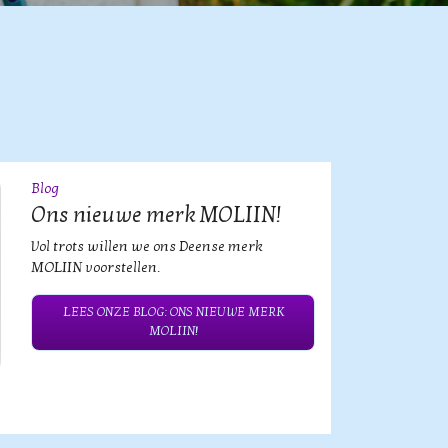
Blog
09
JUL
Ons nieuwe merk MOLIIN!
Vol trots willen we ons Deense merk
MOLIIN voorstellen.
LEES ONZE BLOG: ONS NIEUWE MERK
MOLIIN!