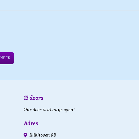
NNEER
13 doors
Our door is always open!
Adres
Illikhoven 9B