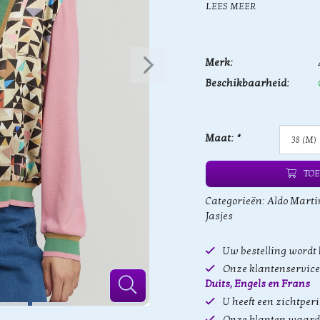
LEES MEER
Merk:
Beschikbaarheid:
Maat:
*
TOE
Categorieën:
Aldo Martin
Jasjes
Uw bestelling wordt
Onze klantenservice 
Duits, Engels en Frans
U heeft een zichtper
Onze klanten waard