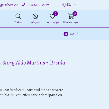
NL
o@13doors.eu
0031629010979
0
0
Zoeken
Inloggen
Verlanglijst
Winkelwagen
SALE
 Story Aldo Martins - Ursula
s vest heeft een voorpand met abstracte
 en blauw, een effen roze achterpand en