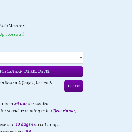
Aldo Martins
Op voorraad
VOEGEN AAN WINKELWAGEN
s Vesten & Jasjes
,
Vesten &
DELEN
 binnen
24 uur
verzonden
biedt ondersteuning in het
Nederlands,
iode van
30 dagen
na ontvangst
eren ons met
9,6