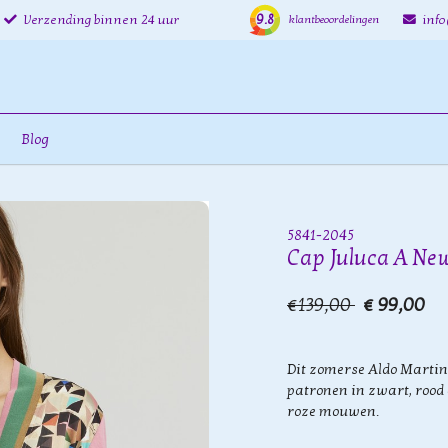
9.8
Verzending binnen 24 uur
inf
klantbeoordelingen
Blog
5841-2045
Cap Juluca A New
€139,00
€ 99,00
Dit zomerse Aldo Martin
patronen in zwart, rood
roze mouwen.