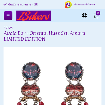
9.8
Gratis retourneren EU
Verzending binnen 24 uur
Grat
klantbeoordelingen
0
R2128
Ayala Bar - Oriental Hues Set, Amara
LIMITED EDITION