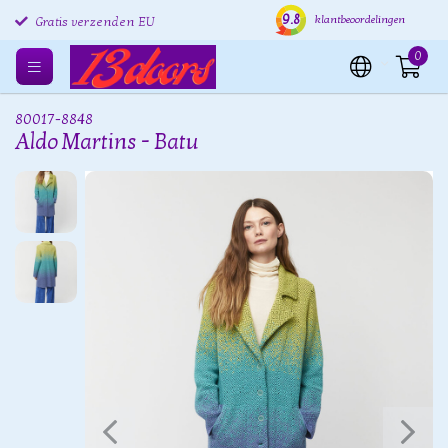
Gratis retourneren EU
9.8
Verzending binnen 24 uur
Grat
klantbeoordelingen
Gratis verzenden EU
0
80017-8848
Aldo Martins - Batu