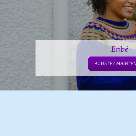
Eribé
ACHETEZ MAINTE