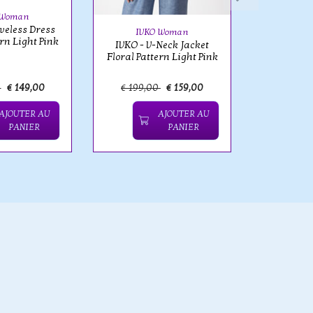
 Woman
eveless Dress
IVKO Woman
ern Light Pink
IVKO - V-Neck Jacket
Floral Pattern Light Pink
0
€ 149,00
€ 199,00
€ 159,00
€ 219,
AJOUTER AU
AJOUTER AU
PANIER
PANIER