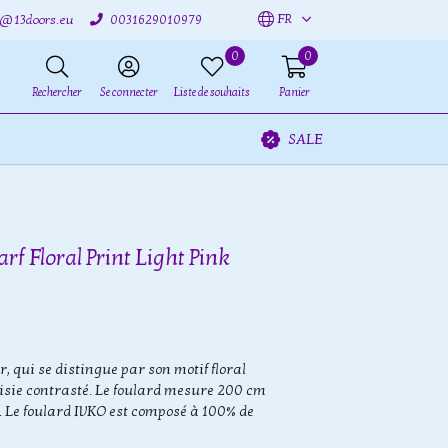
FR
o@13doors.eu
0031629010979
0
0
Rechercher
Se connecter
Liste de souhaits
Panier
SALE
rf Floral Print Light Pink
 qui se distingue par son motif floral
aisie contrasté. Le foulard mesure 200 cm
e. Le foulard IVKO est composé à 100% de