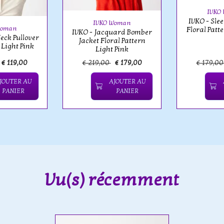
IVKO
IVKO - Sle
IVKO Woman
Woman
Floral Patt
IVKO - Jacquard Bomber
eck Pullover
Jacket Floral Pattern
 Light Pink
Light Pink
€ 119,00
€ 219,00
€ 179,00
€ 179,0
JOUTER AU
AJOUTER AU
PANIER
PANIER
Vu(s) récemment