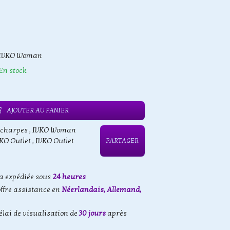
IVKO Woman
En stock
AJOUTER AU PANIER
Écharpes
,
IVKO Woman
KO Outlet
,
IVKO Outlet
PARTAGER
 expédiée sous
24 heures
offre assistance en
Néerlandais, Allemand,
élai de visualisation de
30 jours
après