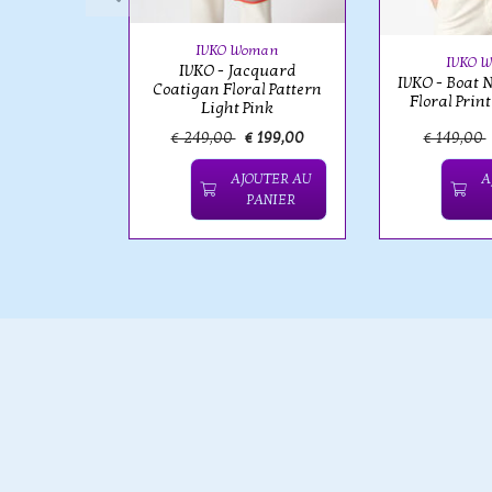
Pink
IVKO Woman
IVKO 
IVKO - Jacquard
IVKO - Boat N
Coatigan Floral Pattern
Floral Print
Light Pink
€ 119,00
€ 249,00
€ 199,00
€ 149,00
OUTER AU
AJOUTER AU
A
PANIER
PANIER