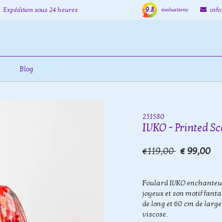
9.8
Expédition sous 24 heures
inf
évaluations
Blog
251580
IVKO - Printed Sca
€119,00
€ 99,00
Foulard IVKO enchanteur,
joyeux et son motif fant
de long et 60 cm de larg
viscose.