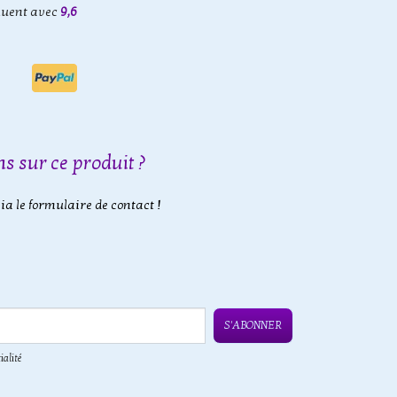
luent avec
9,6
s sur ce produit ?
a le formulaire de contact !
S'ABONNER
ialité