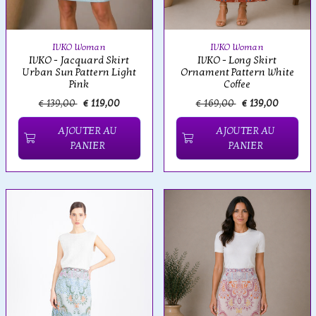
IVKO Woman
IVKO Woman
IVKO - Jacquard Skirt
IVKO - Long Skirt
Urban Sun Pattern Light
Ornament Pattern White
Pink
Coffee
€ 139,00
€ 119,00
€ 169,00
€ 139,00
AJOUTER AU
AJOUTER AU
PANIER
PANIER