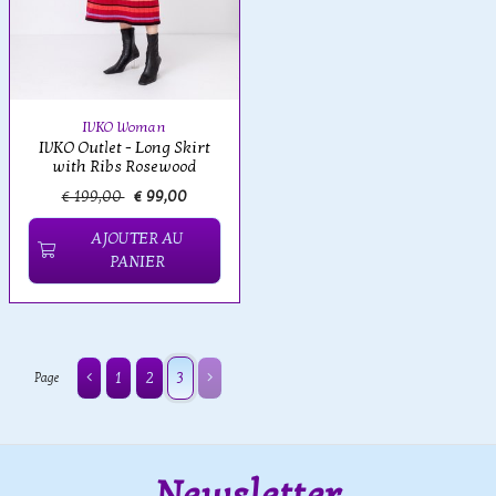
IVKO Woman
IVKO Outlet - Long Skirt
with Ribs Rosewood
€ 199,00
€ 99,00
AJOUTER AU
PANIER
1
2
3
Page
Newsletter