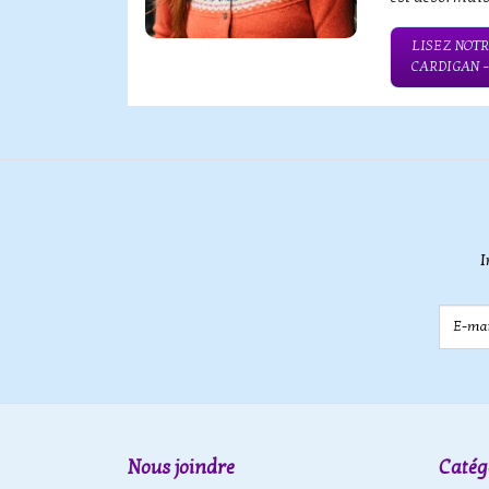
QUE SERBE
LISEZ NOTR
CARDIGAN 
I
E-mail
Nous joindre
Catég