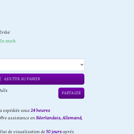
Eribé
En stock
AJOUTER AU PANIER
ulls
PARTAGER
 expédiée sous
24 heures
offre assistance en
Néerlandais, Allemand,
élai de visualisation de
30 jours
après