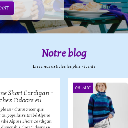
NANT
Notre blog
Lisez nos articles les plus récents
06
AUG
ine Short Cardigan –
chez 13doors.eu
 plaisir d’annoncer que,
 au populaire Eribé Alpine
Eribé Alpine Short Cardigan
 disponible chez 13doors.eu.