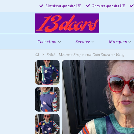
Livraison gratuite UE
Retours gratuits UE
Collection
Service
Marques
Eribé - Melrose Stripe and Dots Sweater Navy