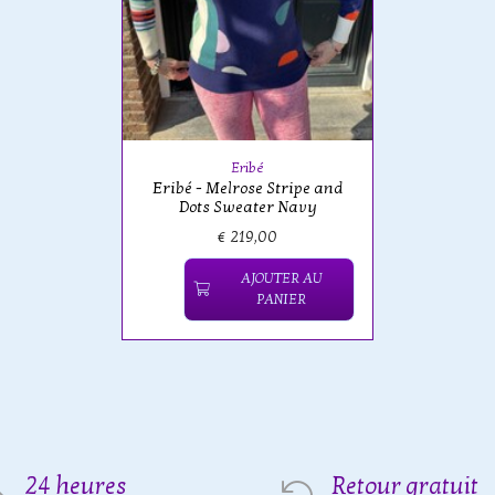
Eribé
Eribé - Melrose Stripe and
Dots Sweater Navy
€ 219,00
AJOUTER AU
PANIER
24 heures
Retour gratuit