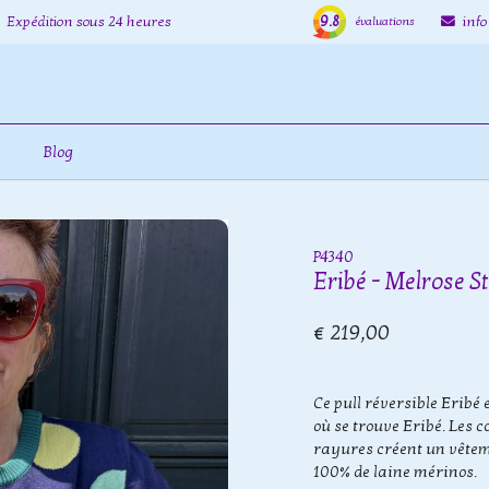
9.8
Expédition sous 24 heures
inf
évaluations
Blog
P4340
Eribé - Melrose 
€ 219,00
Ce pull réversible Eribé 
où se trouve Eribé. Les 
rayures créent un vêteme
100% de laine mérinos.