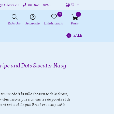
FR
o@13doors.eu
0031629010979
0
0
Rechercher
Se connecter
Liste de souhaits
Panier
SALE
Stripe and Dots Sweater Navy
est une ode à la ville écossaise de Melrose,
combinaisons passionnantes de points et de
nt spécial. Le pull Eribé est composé à