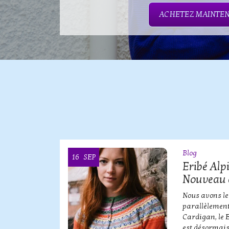
ACHETEZ MAINTE
Blog
16
SEP
OOI
Eribé Alp
Nouveau 
erbe de
Nous avons le
parallèlement
Cardigan, le 
est désormais