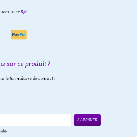
luent avec
9,6
s sur ce produit ?
a le formulaire de contact !
S'ABONNER
ialité