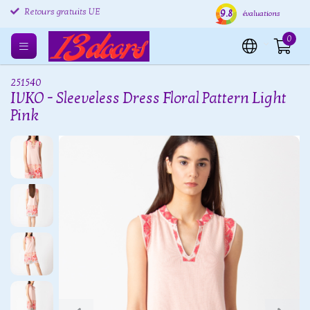
9.8
Retours gratuits UE
Expédition sous 24 heures
Livr
évaluations
0
251540
IVKO - Sleeveless Dress Floral Pattern Light
Pink