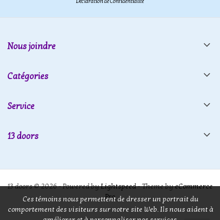
Déclaration de Confidentialité
Nous joindre
Catégories
Service
13 doors
13 doors © 2026 - Powered by
Lightspeed
- Theme by
eCommerce
Pro
Ces témoins nous permettent de dresser un portrait du
comportement des visiteurs sur notre site Web. Ils nous aident à
améliorer et à personnaliser nos services.