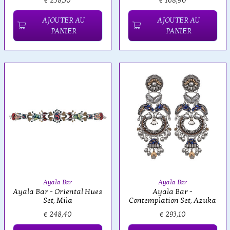
€ 258,30
€ 168,90
AJOUTER AU
AJOUTER AU
PANIER
PANIER
Ayala Bar
Ayala Bar
Ayala Bar - Oriental Hues
Ayala Bar -
Set, Mila
Contemplation Set, Azuka
€ 248,40
€ 293,10