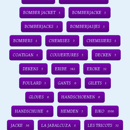
BOMBER JACKET
BOMBERJACKE
1
1
BOMBERJACKS
BOMBERJASJES
1
1
BOMBERS
CHEMISES
CHEMISIERS
1
3
1
COATIGAN
COUVERTURES
DECKEN
1
5
5
DEKENS
ERIBE
EROKE
5
342
32
FOULARD
GANTS
GILETS
3
6
1
GLOVES
HANDSCHOENEN
6
6
HANDSCHUHE
HEMDEN
IVKO
6
3
1306
JACKE
LA JABALCUZA
LES TRICOTS
36
8
32