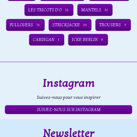
LES TRICOTS D'O
MANTELS
32
32
PULLOVERS
STRICKJACKE
TROUSERS
71
30
5
CARDIGAN
ICKE BERLIN
1
9
Instagram
Suivez-nous pour vous inspirer
SUIVEZ-NOUS SUR INSTAGRAM
Newsletter