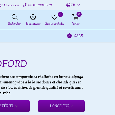
FR
o@13doors.eu
0031629010979
0
0
Rechercher
Se connecter
Liste de souhaits
Panier
SALE
DFORD
ions contemporaines réalisées en laine d’alpaga
amment grâce à la laine douce et chaude qui est
 de slow fashion, de grande qualité et constituant
e-robe.
ATÉRIEL
LONGUEUR