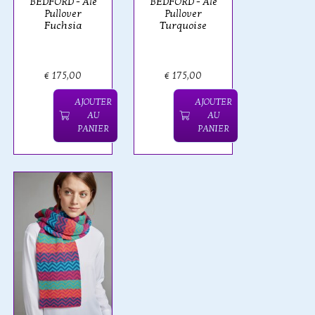
BEDFORD - Ale
BEDFORD - Ale
Pullover
Pullover
Fuchsia
Turquoise
€ 175,00
€ 175,00
AJOUTER
AJOUTER
AU
AU
PANIER
PANIER