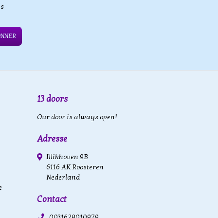
es
ONNER
13 doors
Our door is always open!
Adresse
Illikhoven 9B
6116 AK Roosteren
Nederland
e
Contact
0031629010979