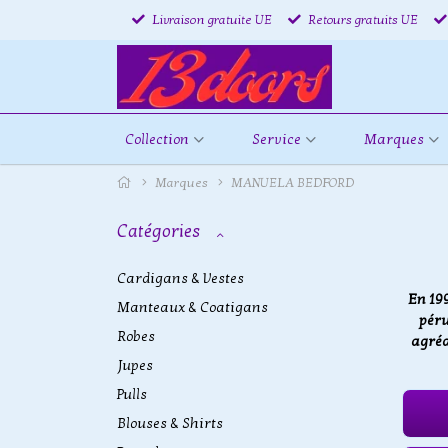
Livraison gratuite UE
Retours gratuits UE
Collection
Service
Marques
Marques
MANUELA BEDFORD
Catégories
Cardigans & Vestes
En 19
Manteaux & Coatigans
péru
Robes
agréa
Jupes
Pulls
Blouses & Shirts