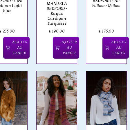
FORD - Cleo
BEDFORD - Ale
MANUELA
digan Light
Pullover Yellow
BEDFORD -
Blue
Rayas
Cardigan
Turquoise
€ 235,00
€ 190,00
€ 175,00
AJOUTER
AJOUTER
AJOUTER
AU
AU
AU
PANIER
PANIER
PANIER