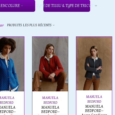
ENCOLURE
TYPE DE TISSU & TYPE DE TRICOT
par
PRODUITS LES PLUS RÉCENTS
MANUELA
MANUELA
MANUELA
BEDFORD
BEDFORD
BEDFORD
MANUELA
ANUELA
MANUELA
BEDFORD -
EDFORD -
BEDFORD -