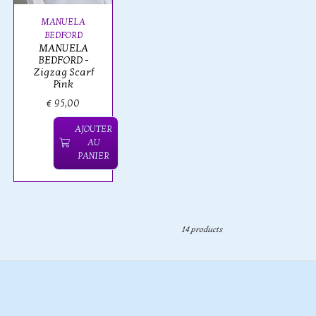
MANUELA
BEDFORD
MANUELA
BEDFORD -
Zigzag Scarf
Pink
€ 95,00
AJOUTER
AU
PANIER
14 products