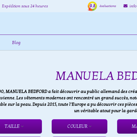
9.8
Expédition sous 24 heures
inf
évaluations
Blog
MANUELA BE
90, MANUELA BEDFORD a fait découvrir au public allemand des créat
vienne. Les vêtements modernes ont rencontré un grand succès, not
ble sur la peau. Depuis 2015, toute l’Europe a pu découvrir ces pièces
un véritable atout pour la gard
TAILLE
COULEUR
M