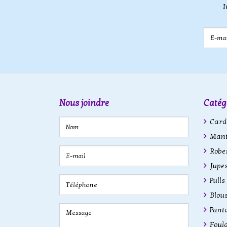
I
E-mail
Nous joindre
Catég
Cardi
Mant
Robe
Jupe
Pulls
Blous
Pant
Foula