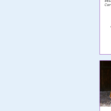
BED
Car