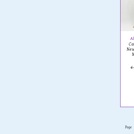
Al
Ca
New
M
€
Page