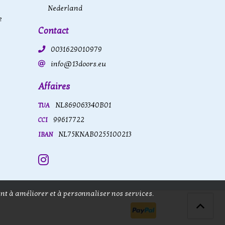
Nederland
e
Contact
0031629010979
info@13doors.eu
Affaires
NL869063340B01
TVA
99617722
CCI
NL75KNAB0255100213
IBAN
Instagram
nt à améliorer et à personnaliser nos services.