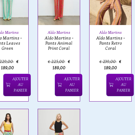
do Martins
Aldo Martins
Aldo Martins
o Martins -
Aldo Martins -
Aldo Martins -
nts Leaves
Pants Animal
Pants Retro
Green
Print Coral
Coral
 229,00
€
€ 225,00
€
€ 239,00
€
189,00
189,00
189,00
AJOUTER
AJOUTER
AJOUTER
AU
AU
AU
PANIER
PANIER
PANIER