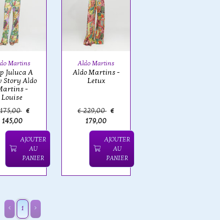
do Martins
Aldo Martins
p Juluca A
Aldo Martins -
 Story Aldo
Letux
artins -
Louise
 175,00
€
€ 229,00
€
145,00
179,00
AJOUTER
AJOUTER
AU
AU
PANIER
PANIER
1