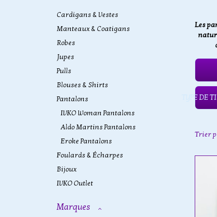
Cardigans & Vestes
Les pa
Manteaux & Coatigans
nature
Robes
Jupes
Pulls
Blouses & Shirts
TYPE DE T
Pantalons
IVKO Woman Pantalons
Aldo Martins Pantalons
Trier 
Eroke Pantalons
Foulards & Écharpes
Bijoux
IVKO Outlet
Marques