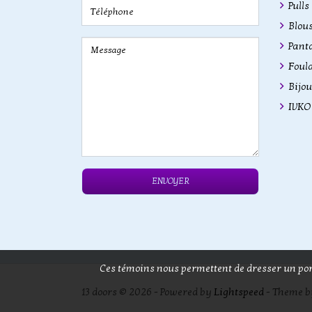
Pulls
Blous
Pant
Foula
Bijou
IVKO 
ENVOYER
Ces témoins nous permettent de dresser un port
13 doors © 2026 - Powered by
Lightspeed
- Theme 