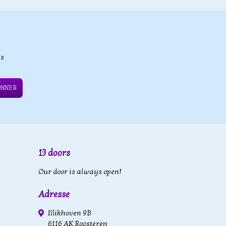
es
ONNER
13 doors
Our door is always open!
Adresse
Illikhoven 9B
6116 AK Roosteren