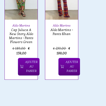
Aldo Martins
Aldo Martins
Cap Juluca A
Aldo Martins -
New Story Aldo
Pants Khan
Martins - Pants
Flowers Green
€ 189,00
€
€ 239,00
€
159,00
199,00
AJOUTER
AJOUTER
AU
AU
PANIER
PANIER