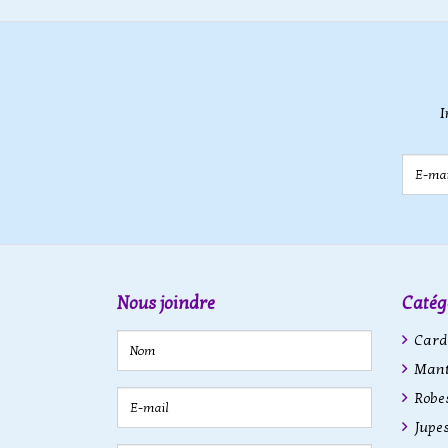
I
E-mail
Nous joindre
Catég
Cardi
Mant
Robe
Jupe