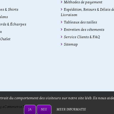
Méthodes de payement
es & Shirts
Expédition, Retours & Délais d
Livraison
alons
Tableaux des tailles
rds & Écharpes
Entretien des vêtements
x
Service Clients & FAQ
Outlet
Sitemap
rait du comportement des visiteurs sur notre site Web. Ils nous aide
by
eCommerce Pro
JA
NEE
MEER INFORMATIE