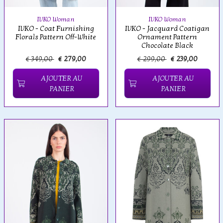
IVKO Woman
IVKO Woman
IVKO - Coat Furnishing
IVKO - Jacquard Coatigan
Florals Pattern Off-White
Ornament Pattern
Chocolate Black
€ 349,00
€ 279,00
€ 299,00
€ 239,00
AJOUTER AU
AJOUTER AU
PANIER
PANIER