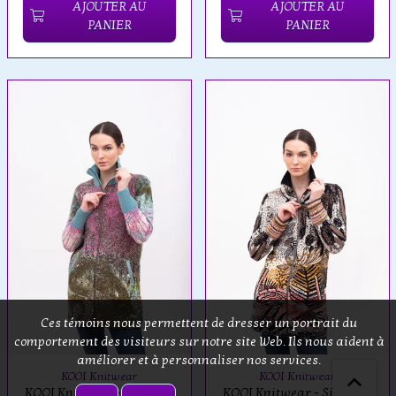
AJOUTER AU
AJOUTER AU
PANIER
PANIER
Ces témoins nous permettent de dresser un portrait du
comportement des visiteurs sur notre site Web. Ils nous aident à
améliorer et à personnaliser nos services.
KOOI Knitwear
KOOI Knitwear
KOOI Knitwear - Foxglove
KOOI Knitwear - Sinensis