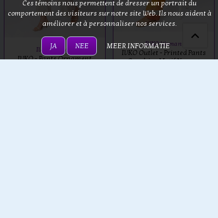
Ces témoins nous permettent de dresser un portrait du
comportement des visiteurs sur notre site Web. Ils nous aident à
améliorer et à personnaliser nos services.
IVKO Woman
JA
NEE
MEER INFORMATIE
IVKO Woman
IVKO Outlet - Printed Pants
IVKO - Pants Ornament
Graphics Motif Nougat
Motif Off-White
€ 149,00
€ 109,00
€ 199,00
€ 109,00
AJOUTER AU
AJOUTER AU
PANIER
PANIER