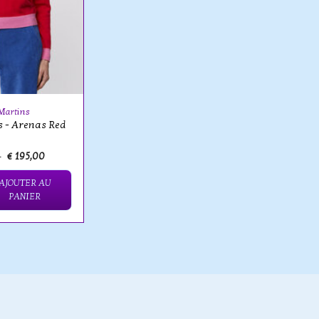
Martins
s - Arenas Red
0
€ 195,00
AJOUTER AU
PANIER