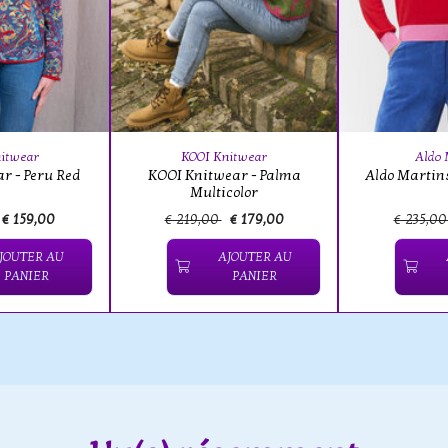
itwear
KOOI Knitwear
Aldo 
r - Peru Red
KOOI Knitwear - Palma
Aldo Martin
Multicolor
€ 159,00
€ 219,00
€ 179,00
€ 235,0
JOUTER AU
AJOUTER AU
PANIER
PANIER