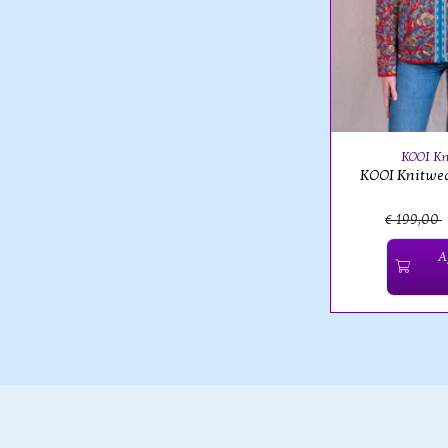
KOOI Kn
KOOI Knitwea
€ 199,00
A