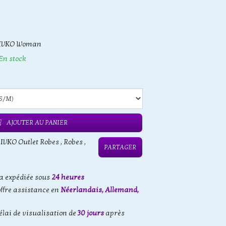
IVKO Woman
En stock
AJOUTER AU PANIER
,
IVKO Outlet Robes
,
Robes
,
PARTAGER
 expédiée sous
24 heures
offre assistance en
Néerlandais, Allemand,
élai de visualisation de
30 jours
après