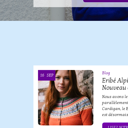
Blog
16
SEP
OOI
Eribé Alp
Nouveau 
erbe de
Nous avons le
parallèlement
Cardigan, le 
est désormais
QUE SERBE
LISEZ NOTR