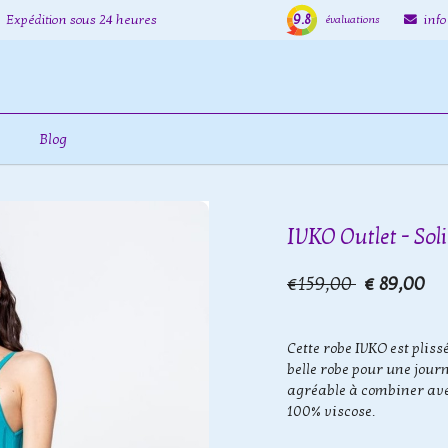
9.8
Expédition sous 24 heures
inf
évaluations
Blog
IVKO Outlet - Sol
€159,00
€ 89,00
Cette robe IVKO est pliss
belle robe pour une journé
agréable à combiner ave
100% viscose.