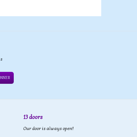
es
ONNER
13 doors
Our door is always open!