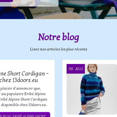
Notre blog
Lisez nos articles les plus récents
06
AUG
ine Short Cardigan –
chez 13doors.eu
 plaisir d’annoncer que,
 au populaire Eribé Alpine
Eribé Alpine Short Cardigan
 disponible chez 13doors.eu.
E BLOG: ERIBÉ ALPINE SHORT