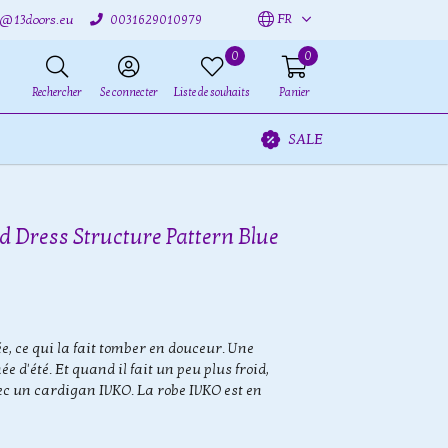
FR
o@13doors.eu
0031629010979
0
0
Rechercher
Se connecter
Liste de souhaits
Panier
SALE
id Dress Structure Pattern Blue
ée, ce qui la fait tomber en douceur. Une
e d'été. Et quand il fait un peu plus froid,
c un cardigan IVKO. La robe IVKO est en