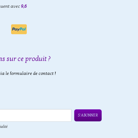
luent avec
9,6
s sur ce produit ?
a le formulaire de contact !
S'ABONNER
ialité