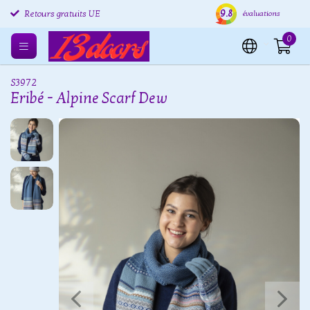
9.8
Retours gratuits UE
Expédition sous 24 heures
Livr
évaluations
0
S3972
Eribé - Alpine Scarf Dew