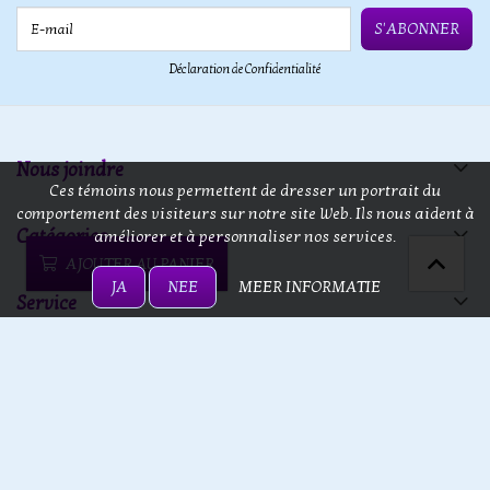
E-mail
S'ABONNER
Déclaration de Confidentialité
Nous joindre
Ces témoins nous permettent de dresser un portrait du
comportement des visiteurs sur notre site Web. Ils nous aident à
Catégories
améliorer et à personnaliser nos services.
AJOUTER AU PANIER
JA
NEE
MEER INFORMATIE
Service
13 doors
13 doors © 2026 - Powered by
Lightspeed
- Theme by
eCommerce