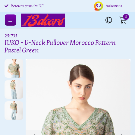
9.8
Retours gratuits UE
Expédition sous 24 heures
Livr
évaluations
0
251735
IVKO - V-Neck Pullover Morocco Pattern
Pastel Green