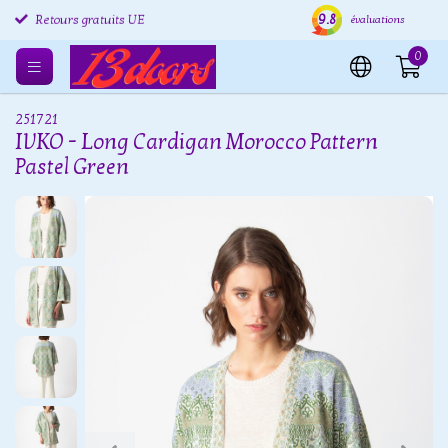
9.8
Retours gratuits UE
Expédition sous 24 heures
Livr
évaluations
0
251721
IVKO - Long Cardigan Morocco Pattern
Pastel Green