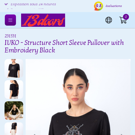
9.8
Expédition sous 24 heures
Livraison gratuite UE
Reto
évaluations
0
231531
IVKO - Structure Short Sleeve Pullover with
Embroidery Black