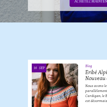
ACHETEZ MAINTE
Blog
16
SEP
OOI
Eribé Alp
Nouveau 
erbe de
Nous avons le
parallèlement
Cardigan, le 
est désormais
QUE SERBE