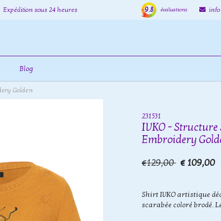
9.8
Expédition sous 24 heures
inf
évaluations
Blog
idery Golden
231531
IVKO - Structure 
Embroidery Gold
€129,00
€ 109,00
Shirt IVKO artistique dé
scarabée coloré brodé. L