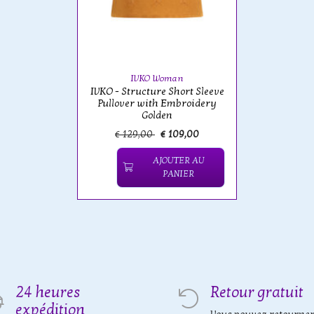
IVKO Woman
IVKO - Structure Short Sleeve
Pullover with Embroidery
Golden
€ 129,00
€ 109,00
AJOUTER AU
PANIER
24 heures
Retour gratuit
expédition