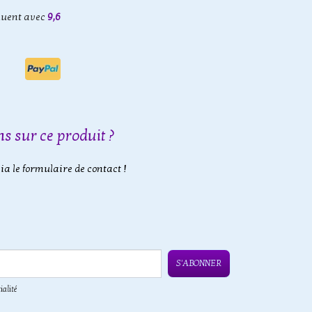
luent avec
9,6
s sur ce produit ?
a le formulaire de contact !
S'ABONNER
ialité