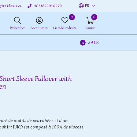
FR
o@13doors.eu
0031629010979
0
0
Rechercher
Se connecter
Liste de souhaits
Panier
SALE
Short Sleeve Pullover with
en
coré de motifs de scarabées et d'un
e shirt IVKO est composé à 100% de viscose.