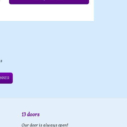
es
ONNER
13 doors
Our door is always open!