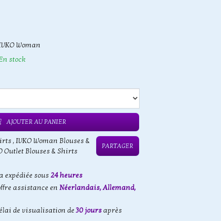
IVKO Woman
En stock
AJOUTER AU PANIER
irts
,
IVKO Woman Blouses &
PARTAGER
 Outlet Blouses & Shirts
 expédiée sous
24 heures
offre assistance en
Néerlandais, Allemand,
élai de visualisation de
30 jours
après