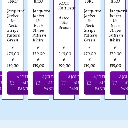
IVKO
IVKO
IVKO
IVKO
KOOI
-
-
-
-
Knitwear
Jacquard
Jacquard
Jacquard
Jacquard
-
Jacket
Jacket
Jacket
Jacket
Aztec
V-
V-
V-
V-
Lily
Neck
Neck
Neck
Neck
Brown
Stripe
Stripe
Stripe
Stripe
Pattern
Pattern
Pattern
Pattern
Green
White
Green
White
€
€
€
€
€
179,00
179,00
249,00
179,00
179,00
€
€
€
€
€
139,00
139,00
199,00
139,00
139,00
UTER
AJOUTER
AJOUTER
AJOUTER
AJOUTER
AJO
U
AU
AU
AU
AU
A
IER
PANIER
PANIER
PANIER
PANIER
PAN