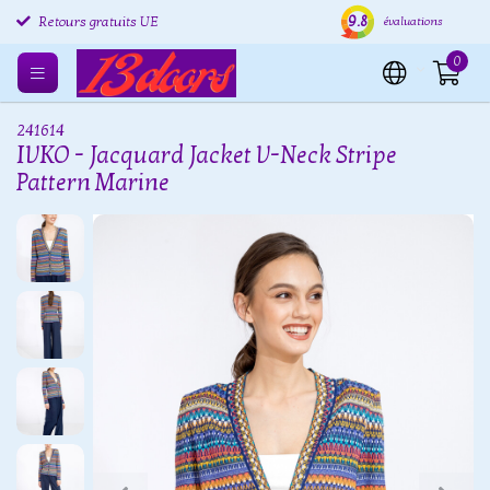
9.8
Retours gratuits UE
Expédition sous 24 heures
Livr
évaluations
0
241614
IVKO - Jacquard Jacket V-Neck Stripe
Pattern Marine