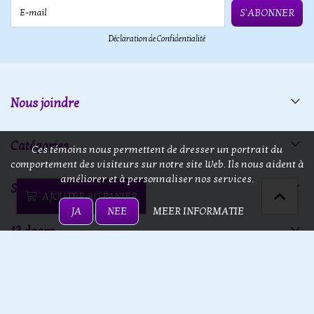
E-mail
S'ABONNER
Déclaration de Confidentialité
Nous joindre
Catégories
Ces témoins nous permettent de dresser un portrait du
comportement des visiteurs sur notre site Web. Ils nous aident à
améliorer et à personnaliser nos services.
Service
AJOUTER AU PANIER
JA
NEE
MEER INFORMATIE
13 doors
13 doors © 2026 - Powered by
Lightspeed
- Theme by
eCommerce