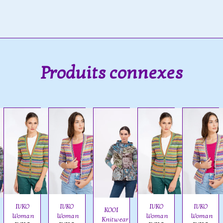
Produits connexes
IVKO
IVKO
IVKO
IVKO
KOOI
Woman
Woman
Woman
Woman
Knitwear