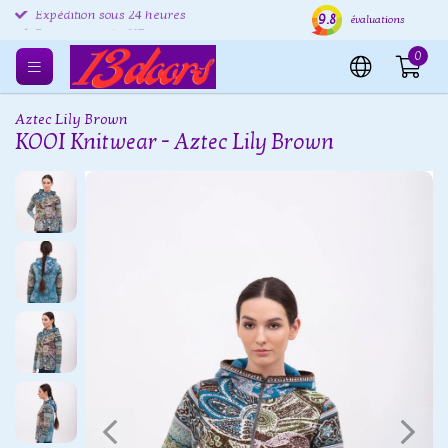
9.8
Expédition sous 24 heures
Livraison gratuite UE
Reto
évaluations
0
Aztec Lily Brown
KOOI Knitwear - Aztec Lily Brown