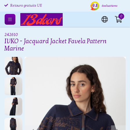
9.8
Retours gratuits UE
Expédition sous 24 heures
Livr
évaluations
0
242610
IVKO - Jacquard Jacket Favela Pattern
Marine