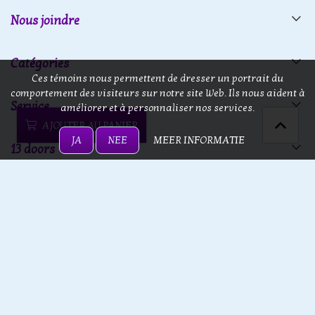
Nous joindre
Catégories
Ces témoins nous permettent de dresser un portrait du
comportement des visiteurs sur notre site Web. Ils nous aident à
Service
améliorer et à personnaliser nos services.
AJOUTER AU PANIER
JA
NEE
MEER INFORMATIE
13 doors
13 doors © 2026 - Powered by
Lightspeed
- Theme by
eCommerce
Pro