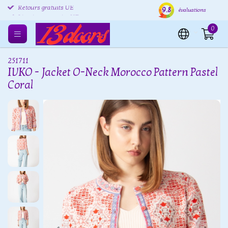
9.8
Retours gratuits UE
Expédition sous 24 heures
Livr
évaluations
0
251711
IVKO - Jacket O-Neck Morocco Pattern Pastel
Coral