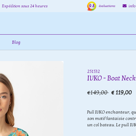
9.8
Expédition sous 24 heures
inf
évaluations
Blog
251532
IVKO - Boat Neck 
€149,00
€ 119,00
Pull IVKO enchanteur, qui
son motif fantaisie cont
un col bateau. Le pull I