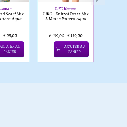
Floral 
 Woman
IVKO Woman
ted Scarf Mix
IVKO - Knitted Dress Mix
attern Aqua
& Match Pattern Aqua
0
€ 99,00
€ 199,00
€ 159,00
€ 179,
AJOUTER AU
AJOUTER AU
PANIER
PANIER