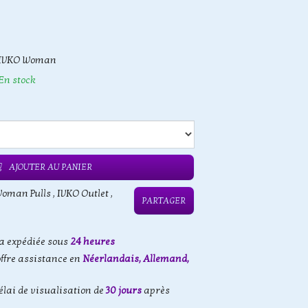
IVKO Woman
En stock
AJOUTER AU PANIER
Woman Pulls
,
IVKO Outlet
,
PARTAGER
 expédiée sous
24 heures
offre assistance en
Néerlandais, Allemand,
élai de visualisation de
30 jours
après