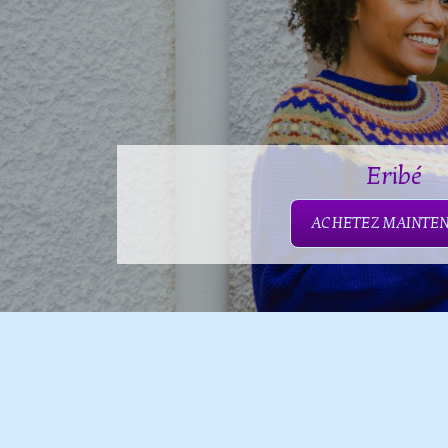
Eribé
ACHETEZ MAINTE