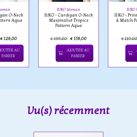
Woman
IVKO Woman
IVKO
igan O-Neck
IVKO - Cardigan O-Neck
IVKO - Prin
attern Aqua
Maximalist Tropics
& Match P
Pattern Aqua
€ 129,00
€ 199,00
€ 159,00
€ 119,0
JOUTER AU
AJOUTER AU
PANIER
PANIER
Vu(s) récemment