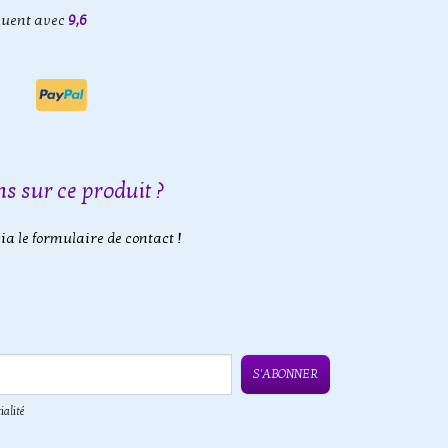
luent avec
9,6
s sur ce produit ?
a le formulaire de contact !
S'ABONNER
ialité