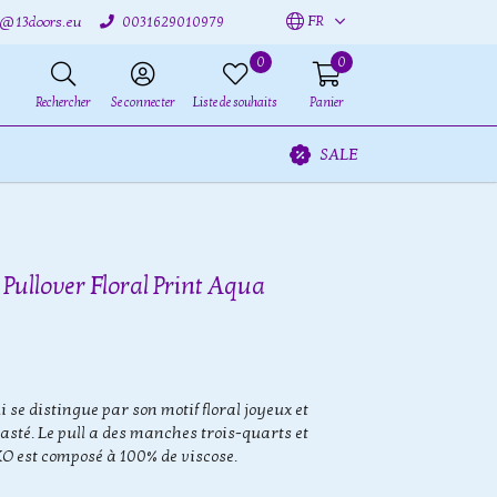
FR
o@13doors.eu
0031629010979
0
0
Rechercher
Se connecter
Liste de souhaits
Panier
SALE
Pullover Floral Print Aqua
 se distingue par son motif floral joyeux et
rasté. Le pull a des manches trois-quarts et
VKO est composé à 100% de viscose.