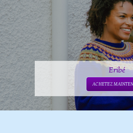
Eribé
ACHETEZ MAINTE