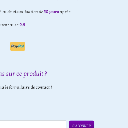
élai de visualisation de
30 jours
après
luent avec
9,6
s sur ce produit ?
a le formulaire de contact !
S'ABONNER