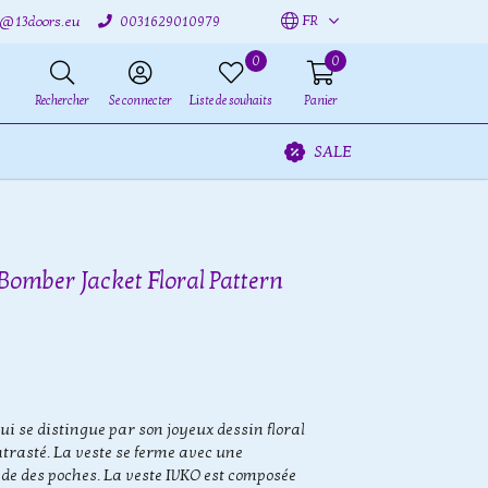
FR
o@13doors.eu
0031629010979
0
0
Rechercher
Se connecter
Liste de souhaits
Panier
SALE
Bomber Jacket Floral Pattern
ui se distingue par son joyeux dessin floral
ntrasté. La veste se ferme avec une
ède des poches. La veste IVKO est composée