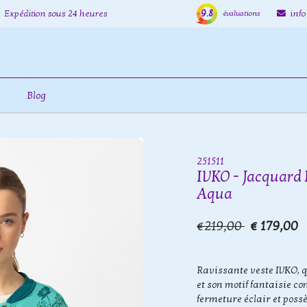
9.8
Expédition sous 24 heures
inf
évaluations
Blog
251511
IVKO - Jacquard 
Aqua
€219,00
€ 179,00
Ravissante veste IVKO, q
et son motif fantaisie co
fermeture éclair et poss