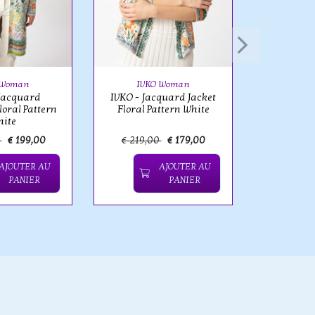
IVK
IVKO - Ja
Jacket F
 Woman
IVKO Woman
 Jacquard
IVKO - Jacquard Jacket
loral Pattern
Floral Pattern White
hite
0
€ 199,00
€ 219,00
€ 179,00
€ 219,
AJOUTER AU
AJOUTER AU
PANIER
PANIER