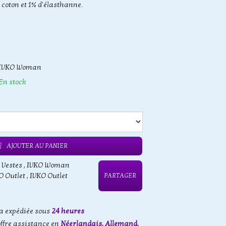
 coton et 1% d'élasthanne.
IVKO Woman
En stock
AJOUTER AU PANIER
 Vestes
,
IVKO Woman
O Outlet
,
IVKO Outlet
PARTAGER
 expédiée sous
24 heures
offre assistance en
Néerlandais, Allemand,