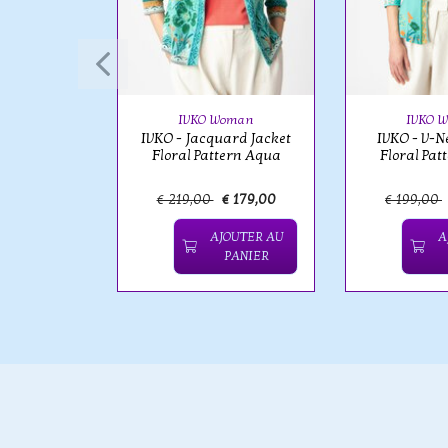
oman
cquard
al Pattern
Pink
IVKO Woman
IVKO 
IVKO - Jacquard Jacket
IVKO - V-N
Floral Pattern Aqua
Floral Pat
€ 199,00
€ 219,00
€ 179,00
€ 199,00
OUTER AU
AJOUTER AU
A
PANIER
PANIER