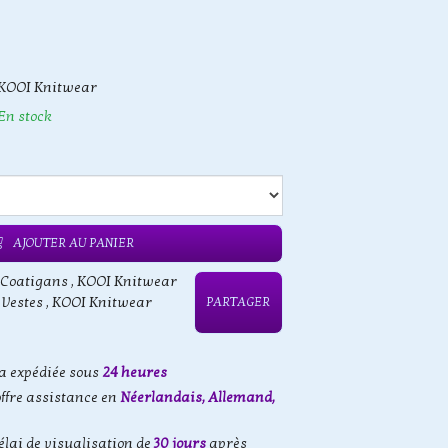
KOOI Knitwear
En stock
AJOUTER AU PANIER
 Coatigans
,
KOOI Knitwear
 Vestes
,
KOOI Knitwear
PARTAGER
 expédiée sous
24 heures
offre assistance en
Néerlandais, Allemand,
élai de visualisation de
30 jours
après