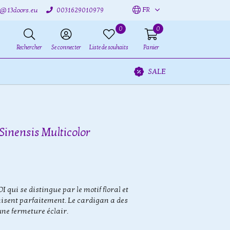
FR
o@13doors.eu
0031629010979
0
0
Rechercher
Se connecter
Liste de souhaits
Panier
SALE
Sinensis Multicolor
ui se distingue par le motif floral et
onisent parfaitement. Le cardigan a des
une fermeture éclair.