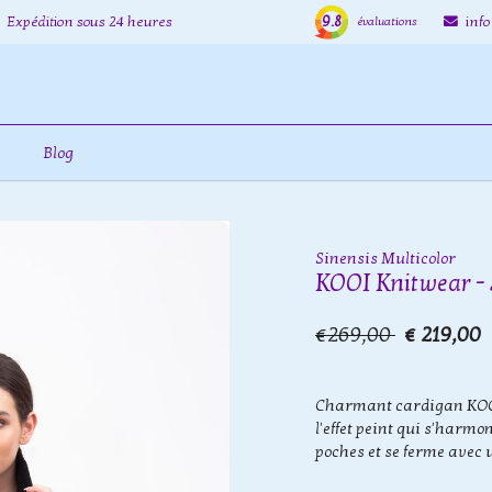
9.8
Expédition sous 24 heures
inf
évaluations
Blog
Sinensis Multicolor
KOOI Knitwear - 
€269,00
€ 219,00
Charmant cardigan KOOI q
l'effet peint qui s'harm
poches et se ferme avec 