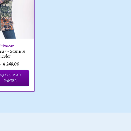
Knitwear
ear - Samuin
icolor
0
€ 249,00
AJOUTER AU
PANIER