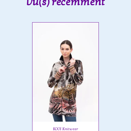
Vu(s) récemment
KOOI Knitwear