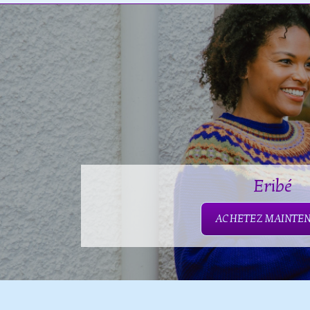
Eribé
ACHETEZ MAINTE