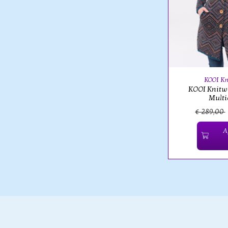
KOOI Kn
KOOI Knitw
Multi
€ 289,00
A