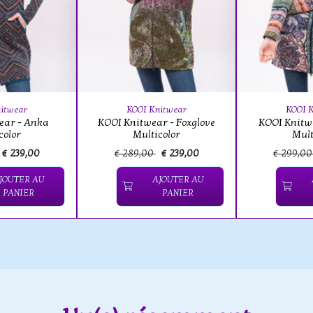
itwear
KOOI Knitwear
KOOI 
ear - Anka
KOOI Knitwear - Foxglove
KOOI Knitw
color
Multicolor
Mult
€ 239,00
€ 289,00
€ 239,00
€ 299,0
JOUTER AU
AJOUTER AU
PANIER
PANIER