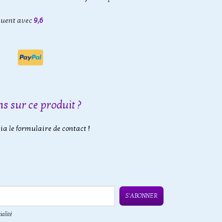
luent avec
9,6
s sur ce produit ?
a le formulaire de contact !
S'ABONNER
ialité