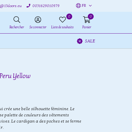
FR
o@13doors.eu
0031629010979
0
0
Rechercher
Se connecter
Liste de souhaits
Panier
SALE
Peru Yellow
 crée une belle silhouette féminine. Le
he palette de couleurs des vêtements
ives. Le cardigan a des poches et se ferme
r.