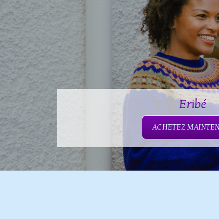
Eribé
ACHETEZ MAINTE