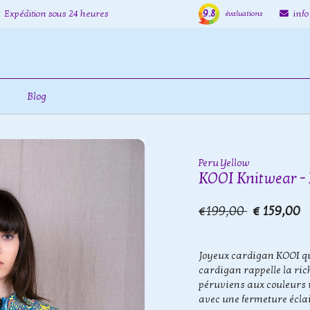
9.8
Expédition sous 24 heures
inf
évaluations
Blog
Peru Yellow
KOOI Knitwear - 
€199,00
€ 159,00
Joyeux cardigan KOOI qui
cardigan rappelle la ric
péruviens aux couleurs v
avec une fermeture éclai