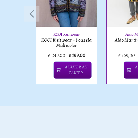
twear
ar - Peru
olor
KOOI Knitwear
Aldo M
KOOI Knitwear - Vouzela
Aldo Marti
Multicolor
€ 159,00
€ 249,00
€ 199,00
€ 369,00
OUTER AU
AJOUTER AU
A
PANIER
PANIER