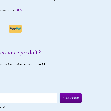
luent avec
9,6
s sur ce produit ?
a le formulaire de contact !
S'ABONNER
ialité