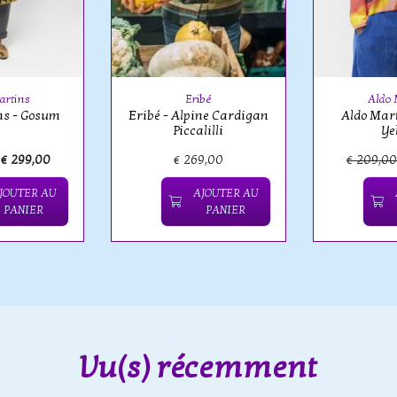
artins
Eribé
Aldo 
ns - Gosum
Eribé - Alpine Cardigan
Aldo Mar
Piccalilli
Ye
€ 299,00
€ 269,00
€ 209,0
JOUTER AU
AJOUTER AU
PANIER
PANIER
Vu(s) récemment