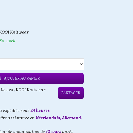
KOOI Knitwear
En stock
AJOUTER AU PANIER
 Vestes
,
KOOI Knitwear
PARTAGER
 expédiée sous
24 heures
offre assistance en
Néerlandais, Allemand,
élai de visualisation de
30 jours
après