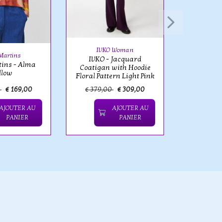
IVK
IVKO - Sc
Patt
IVKO Woman
Martins
IVKO - Jacquard
tins - Alma
Coatigan with Hoodie
llow
Floral Pattern Light Pink
0
€ 169,00
€ 379,00
€ 309,00
€ 129,
AJOUTER AU
AJOUTER AU
PANIER
PANIER