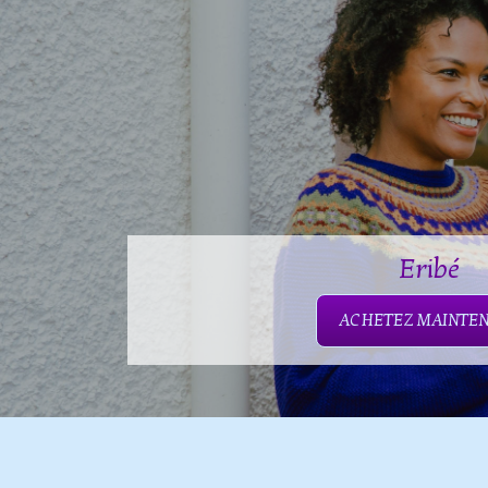
Eribé
ACHETEZ MAINTE