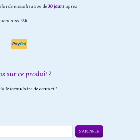
élai de visualisation de
30 jours
après
luent avec
9,6
s sur ce produit ?
a le formulaire de contact !
S'ABONNER