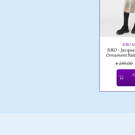
IVKO 
IVKO - Jacqua
Ornament Patt
€ 249,00
A