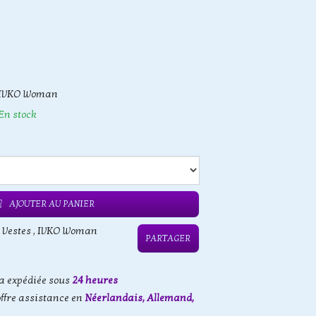
IVKO Woman
En stock
AJOUTER AU PANIER
 Vestes
,
IVKO Woman
PARTAGER
 expédiée sous
24 heures
offre assistance en
Néerlandais, Allemand,