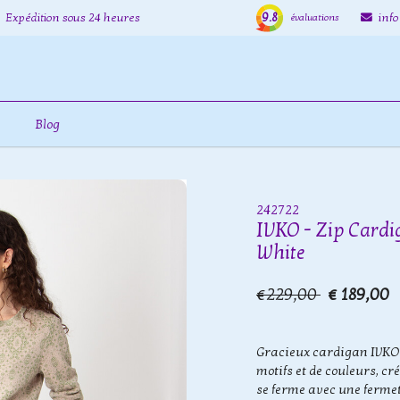
9.8
Expédition sous 24 heures
inf
évaluations
Blog
242722
IVKO - Zip Cardi
White
€229,00
€ 189,00
Gracieux cardigan IVKO 
motifs et de couleurs, c
se ferme avec une fermet