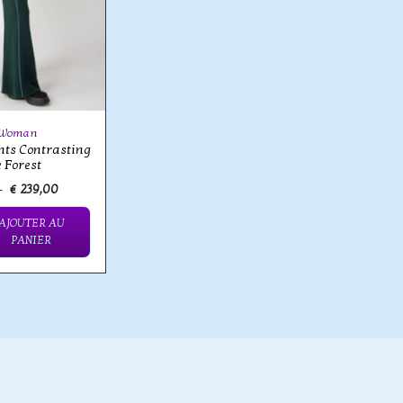
 Woman
ants Contrasting
e Forest
0
€ 239,00
AJOUTER AU
PANIER