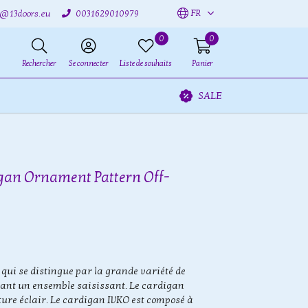
FR
o@13doors.eu
0031629010979
0
0
Rechercher
Se connecter
Liste de souhaits
Panier
SALE
gan Ornament Pattern Off-
qui se distingue par la grande variété de
réant un ensemble saisissant. Le cardigan
ure éclair. Le cardigan IVKO est composé à