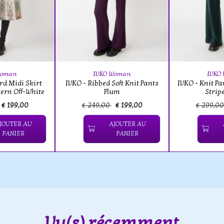
Woman
IVKO Woman
IVKO
rd Midi Skirt
IVKO - Ribbed Soft Knit Pants
IVKO - Knit P
ern Off-White
Plum
Strip
€ 199,00
€ 249,00
€ 199,00
€ 299,0
JOUTER AU
AJOUTER AU
PANIER
PANIER
Vu(s) récemment