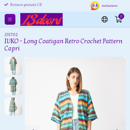
9.8
Retours gratuits UE
Expédition sous 24 heures
Livr
évaluations
0
251702
IVKO - Long Coatigan Retro Crochet Pattern
Capri