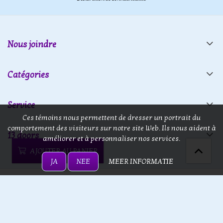
Nous joindre
Catégories
Service
Ces témoins nous permettent de dresser un portrait du
comportement des visiteurs sur notre site Web. Ils nous aident à
13 doors
améliorer et à personnaliser nos services.
AJOUTER AU PANIER
JA
NEE
MEER INFORMATIE
13 doors © 2026 - Powered by
Lightspeed
- Theme by
eCommerce
Pro