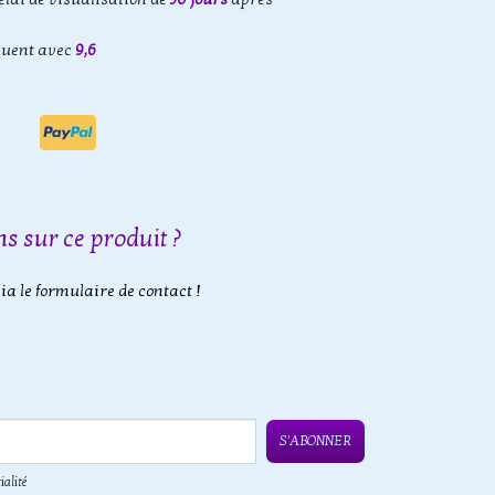
luent avec
9,6
s sur ce produit ?
a le formulaire de contact !
S'ABONNER
ialité