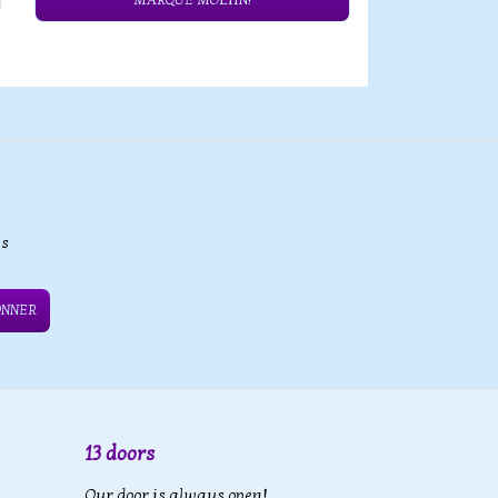
MARQUE MOLIIN!
es
ONNER
13 doors
Our door is always open!