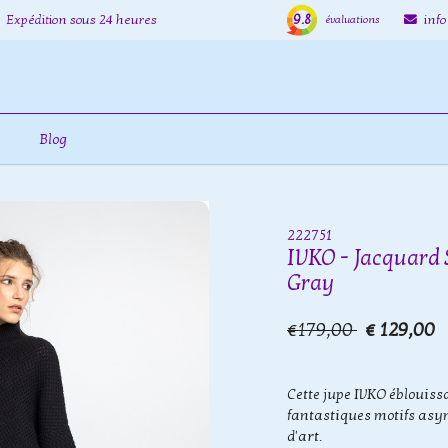
9.8
Expédition sous 24 heures
inf
évaluations
Blog
222751
IVKO - Jacquard 
Gray
€179,00
€ 129,00
Cette jupe IVKO éblouissa
fantastiques motifs asy
d'art.