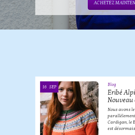
ACHETEZ MAINTE
Blog
16
SEP
OOI
Eribé Alp
Nouveau 
erbe de
Nous avons le
parallèlement
Cardigan, le 
est désormais
QUE SERBE