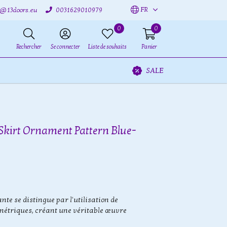
FR
o@13doors.eu
0031629010979
0
0
Rechercher
Se connecter
Liste de souhaits
Panier
SALE
Skirt Ornament Pattern Blue-
nte se distingue par l'utilisation de
métriques, créant une véritable œuvre