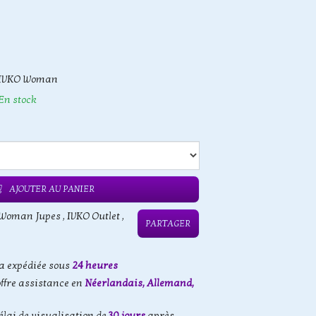
IVKO Woman
En stock
AJOUTER AU PANIER
 Woman Jupes
,
IVKO Outlet
,
PARTAGER
 expédiée sous
24 heures
offre assistance en
Néerlandais, Allemand,
élai de visualisation de
30 jours
après