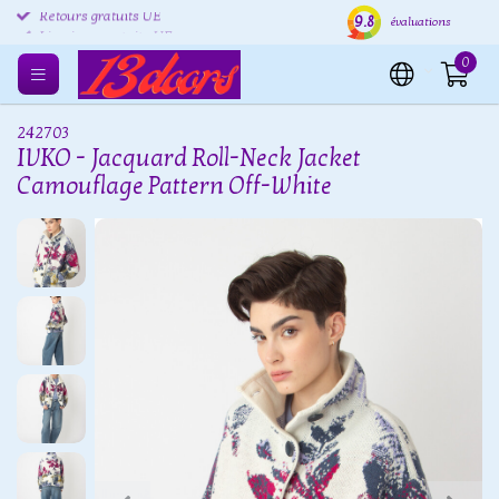
9.8
Retours gratuits UE
Expédition sous 24 heures
Livr
évaluations
0
242703
IVKO - Jacquard Roll-Neck Jacket
Camouflage Pattern Off-White