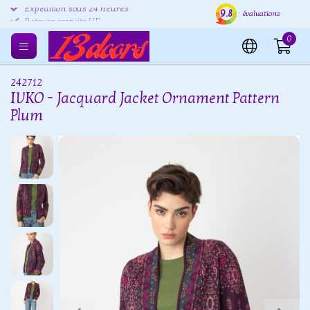
9.8
Expédition sous 24 heures
Livraison gratuite UE
Reto
évaluations
0
242712
IVKO - Jacquard Jacket Ornament Pattern
Plum