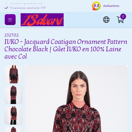
9.8
Retours gratuits UE
Expédition sous 24 heures
Livr
évaluations
0
252702
IVKO - Jacquard Coatigan Ornament Pattern
Chocolate Black | Gilet IVKO en 100% Laine
avec Col