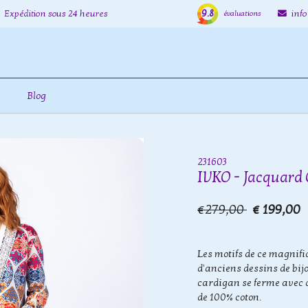
9.8
Expédition sous 24 heures
inf
évaluations
Blog
231603
IVKO - Jacquard 
€279,00
€ 199,00
Les motifs de ce magnif
d'anciens dessins de bij
cardigan se ferme avec 
de 100% coton.