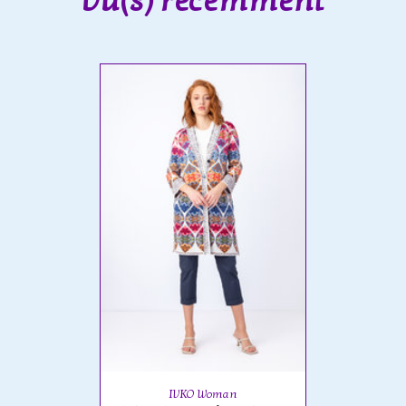
Vu(s) récemment
IVKO Woman