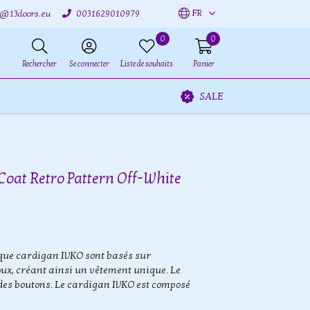
FR
o@13doors.eu
0031629010979
0
0
Rechercher
Se connecter
Liste de souhaits
Panier
SALE
Coat Retro Pattern Off-White
ique cardigan IVKO sont basés sur
oux, créant ainsi un vêtement unique. Le
des boutons. Le cardigan IVKO est composé