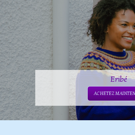
Eribé
ACHETEZ MAINTE