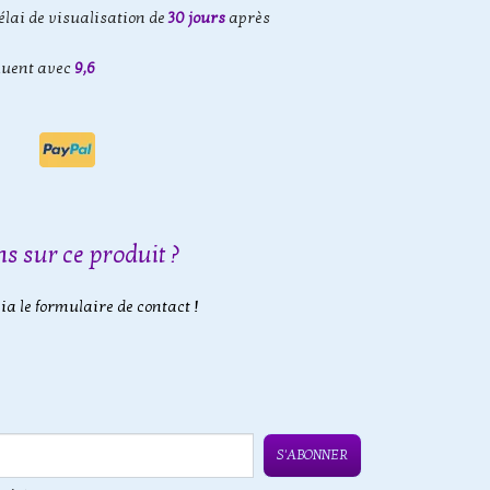
élai de visualisation de
30 jours
après
luent avec
9,6
s sur ce produit ?
a le formulaire de contact !
S'ABONNER