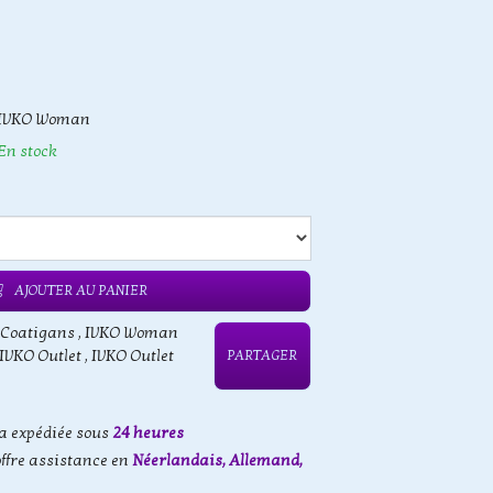
IVKO Woman
En stock
AJOUTER AU PANIER
 Coatigans
,
IVKO Woman
IVKO Outlet
,
IVKO Outlet
PARTAGER
 expédiée sous
24 heures
offre assistance en
Néerlandais, Allemand,