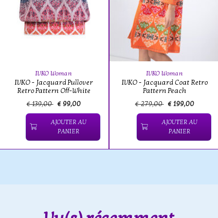
IVKO Woman
IVKO Woman
IVKO - Jacquard Pullover
IVKO - Jacquard Coat Retro
Retro Pattern Off-White
Pattern Peach
€ 139,00
€ 99,00
€ 279,00
€ 199,00
AJOUTER AU
AJOUTER AU
PANIER
PANIER