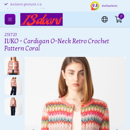
9.8
Retours gratuits UE
Expédition sous 24 heures
Livr
évaluations
0
251723
IVKO - Cardigan O-Neck Retro Crochet
Pattern Coral